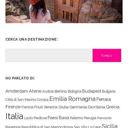
CERCA UNA DESTINAZIONE:
Cerca
HO PARLATO DI:
Atene
Amsterdam
Budapest
Berlino
Austria
Bologna
Bulgaria
Emilia Romagna
Ferrara
Città di San Marino
Corsica
Firenze
Grecia
Friuli Venezia Giulia
Germania
Giordania
Francia
Italia
Paesi Bassi
Padova
Lazio
Palermo
Perugia
Piemonte
Sicilia
Ravenna
Repubblica di San Marino
Roma
San Vito Lo Capo