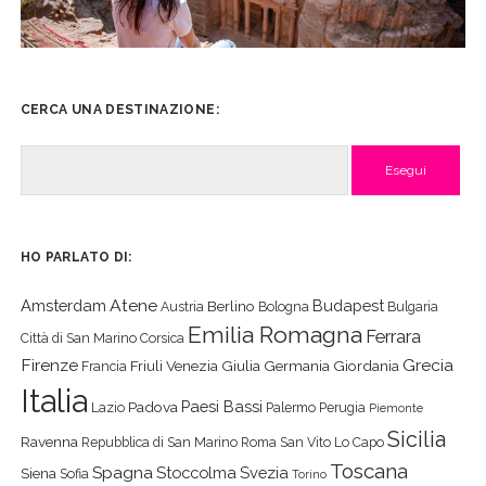
CERCA UNA DESTINAZIONE:
Cerca
HO PARLATO DI:
Atene
Amsterdam
Budapest
Berlino
Austria
Bologna
Bulgaria
Emilia Romagna
Ferrara
Città di San Marino
Corsica
Firenze
Grecia
Friuli Venezia Giulia
Germania
Giordania
Francia
Italia
Paesi Bassi
Padova
Lazio
Palermo
Perugia
Piemonte
Sicilia
Ravenna
Repubblica di San Marino
Roma
San Vito Lo Capo
Toscana
Spagna
Stoccolma
Svezia
Siena
Sofia
Torino