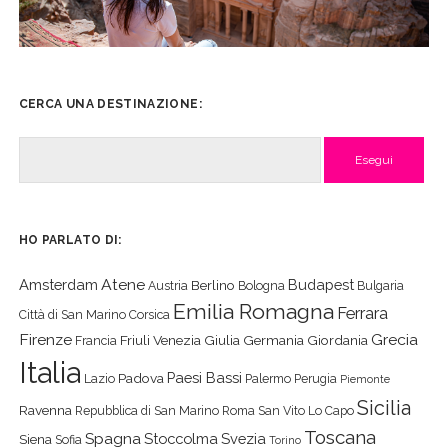
CERCA UNA DESTINAZIONE:
Cerca
HO PARLATO DI:
Atene
Amsterdam
Budapest
Berlino
Austria
Bologna
Bulgaria
Emilia Romagna
Ferrara
Città di San Marino
Corsica
Firenze
Grecia
Friuli Venezia Giulia
Germania
Giordania
Francia
Italia
Paesi Bassi
Padova
Lazio
Palermo
Perugia
Piemonte
Sicilia
Ravenna
Repubblica di San Marino
Roma
San Vito Lo Capo
Toscana
Spagna
Stoccolma
Svezia
Siena
Sofia
Torino