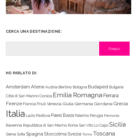
CERCA UNA DESTINAZIONE:
Cerca
HO PARLATO DI:
Atene
Amsterdam
Budapest
Berlino
Austria
Bologna
Bulgaria
Emilia Romagna
Ferrara
Città di San Marino
Corsica
Firenze
Grecia
Friuli Venezia Giulia
Germania
Giordania
Francia
Italia
Paesi Bassi
Padova
Lazio
Palermo
Perugia
Piemonte
Sicilia
Ravenna
Repubblica di San Marino
Roma
San Vito Lo Capo
Toscana
Spagna
Stoccolma
Svezia
Siena
Sofia
Torino