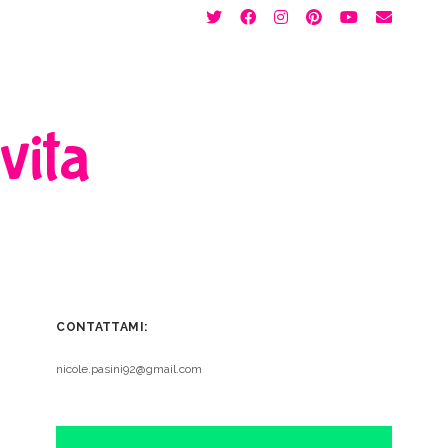
twitter
facebook
instagram
pinterest
youtube
email
 vita
CONTATTAMI:
nicole.pasini92@gmail.com