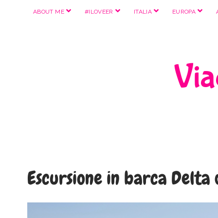
apri
apri
apri
apri
ABOUT ME
#ILOVEER
ITALIA
EUROPA
menu
menu
menu
menu
Viag
Escursione in barca Delta 