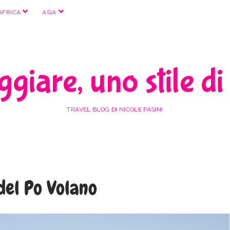
apri
apri
AFRICA
ASIA
menu
menu
giare, uno stile di
TRAVEL BLOG DI NICOLE PASINI
del Po Volano