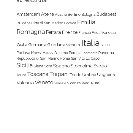
HO PARLATO DI:
Atene
Amsterdam
Budapest
Berlino
Austria
Bologna
Emilia
Bulgaria
Città di San Marino
Corsica
Romagna
Ferrara
Firenze
Friuli Venezia
Francia
Italia
Grecia
Giulia
Germania
Giordania
Lazio
Paesi Bassi
Padova
Ravenna
Palermo
Perugia
Piemonte
Repubblica di San Marino
Roma
San Vito Lo Capo
Sicilia
Spagna
Stoccolma
Svezia
Siena
Sofia
Toscana
Trapani
Ungheria
Trieste
Umbria
Torino
Veneto
Valencia
Vicenza
Wadi Rum
Venezia