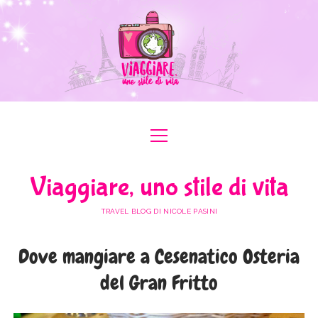
apri
apri
ABOUT ME
menu
menu
COLLABORAZIONI
apri
#ILOVEER
Viaggiare, uno stile di vita
menu
MEDIA KIT
BOLOGNA
apri
ITALIA
menu
TRAVEL BLOG DI NICOLE PASINI
FERRARA
FRIULI VENEZIA GIULIA
apri
EUROPA
menu
FORLÌ-CESENA
Dove mangiare a Cesenatico Osteria
LAZIO
AUSTRIA
apri
AFRICA
menu
MODENA
del Gran Fritto
LOMBARDIA
BULGARIA
EGITTO
apri
ASIA
menu
RAVENNA
PIEMONTE
FRANCIA
GIORDANIA