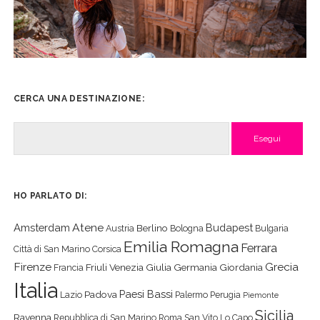
CERCA UNA DESTINAZIONE:
Cerca
HO PARLATO DI:
Atene
Amsterdam
Budapest
Berlino
Austria
Bologna
Bulgaria
Emilia Romagna
Ferrara
Città di San Marino
Corsica
Firenze
Grecia
Friuli Venezia Giulia
Germania
Giordania
Francia
Italia
Paesi Bassi
Padova
Lazio
Palermo
Perugia
Piemonte
Sicilia
Ravenna
Repubblica di San Marino
Roma
San Vito Lo Capo