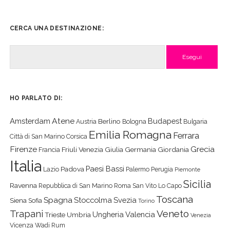
CERCA UNA DESTINAZIONE:
Cerca
HO PARLATO DI:
Atene
Amsterdam
Budapest
Berlino
Austria
Bologna
Bulgaria
Emilia Romagna
Ferrara
Città di San Marino
Corsica
Firenze
Grecia
Friuli Venezia Giulia
Germania
Giordania
Francia
Italia
Paesi Bassi
Padova
Lazio
Palermo
Perugia
Piemonte
Sicilia
Ravenna
Repubblica di San Marino
Roma
San Vito Lo Capo
Toscana
Spagna
Stoccolma
Svezia
Siena
Sofia
Torino
Veneto
Trapani
Ungheria
Valencia
Trieste
Umbria
Venezia
Vicenza
Wadi Rum