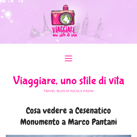
apri
apri
ABOUT ME
menu
menu
COLLABORAZIONI
apri
#ILOVEER
Viaggiare, uno stile di vita
menu
MEDIA KIT
BOLOGNA
apri
ITALIA
menu
TRAVEL BLOG DI NICOLE PASINI
FERRARA
FRIULI VENEZIA GIULIA
apri
EUROPA
menu
FORLÌ-CESENA
Cosa vedere a Cesenatico
LAZIO
AUSTRIA
apri
AFRICA
menu
MODENA
Monumento a Marco Pantani
LOMBARDIA
BULGARIA
EGITTO
apri
ASIA
menu
RAVENNA
PIEMONTE
FRANCIA
GIORDANIA