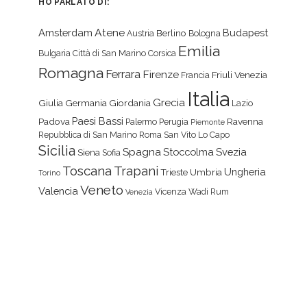
HO PARLATO DI:
Atene
Amsterdam
Budapest
Berlino
Austria
Bologna
Emilia
Bulgaria
Città di San Marino
Corsica
Romagna
Ferrara
Firenze
Friuli Venezia
Francia
Italia
Grecia
Giulia
Germania
Giordania
Lazio
Paesi Bassi
Padova
Ravenna
Palermo
Perugia
Piemonte
Repubblica di San Marino
Roma
San Vito Lo Capo
Sicilia
Spagna
Stoccolma
Svezia
Siena
Sofia
Toscana
Trapani
Ungheria
Trieste
Umbria
Torino
Veneto
Valencia
Vicenza
Wadi Rum
Venezia