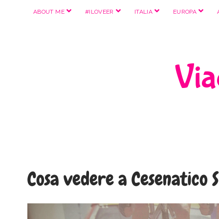
apri
apri
apri
apri
ABOUT ME
#ILOVEER
ITALIA
EUROPA
menu
menu
menu
menu
Viag
Cosa vedere a Cesenatico 