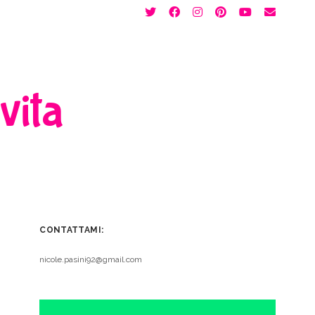
twitter
facebook
instagram
pinterest
youtube
email
 vita
CONTATTAMI:
nicole.pasini92@gmail.com