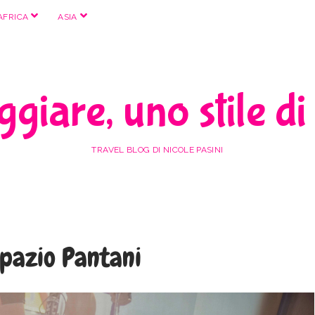
apri
apri
AFRICA
ASIA
menu
menu
giare, uno stile di
TRAVEL BLOG DI NICOLE PASINI
Spazio Pantani