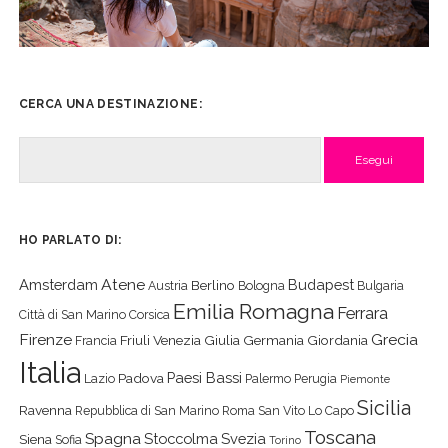
CERCA UNA DESTINAZIONE:
Cerca
HO PARLATO DI:
Atene
Amsterdam
Budapest
Berlino
Austria
Bologna
Bulgaria
Emilia Romagna
Ferrara
Città di San Marino
Corsica
Firenze
Grecia
Friuli Venezia Giulia
Germania
Giordania
Francia
Italia
Paesi Bassi
Padova
Lazio
Palermo
Perugia
Piemonte
Sicilia
Ravenna
Repubblica di San Marino
Roma
San Vito Lo Capo
Toscana
Spagna
Stoccolma
Svezia
Siena
Sofia
Torino