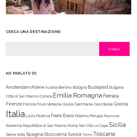
CERCA UNA DESTINAZIONE:
Cerca
HO PARLATO DI:
Atene
Amsterdam
Budapest
Berlino
Austria
Bologna
Bulgaria
Emilia Romagna
Ferrara
Città di San Marino
Corsica
Firenze
Grecia
Friuli Venezia Giulia
Germania
Giordania
Francia
Italia
Paesi Bassi
Padova
Lazio
Palermo
Perugia
Piemonte
Sicilia
Ravenna
Repubblica di San Marino
Roma
San Vito Lo Capo
Toscana
Spagna
Stoccolma
Svezia
Siena
Sofia
Torino