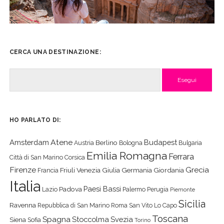
CERCA UNA DESTINAZIONE:
Cerca
HO PARLATO DI:
Atene
Amsterdam
Budapest
Berlino
Austria
Bologna
Bulgaria
Emilia Romagna
Ferrara
Città di San Marino
Corsica
Firenze
Grecia
Friuli Venezia Giulia
Germania
Giordania
Francia
Italia
Paesi Bassi
Padova
Lazio
Palermo
Perugia
Piemonte
Sicilia
Ravenna
Repubblica di San Marino
Roma
San Vito Lo Capo
Toscana
Spagna
Stoccolma
Svezia
Siena
Sofia
Torino