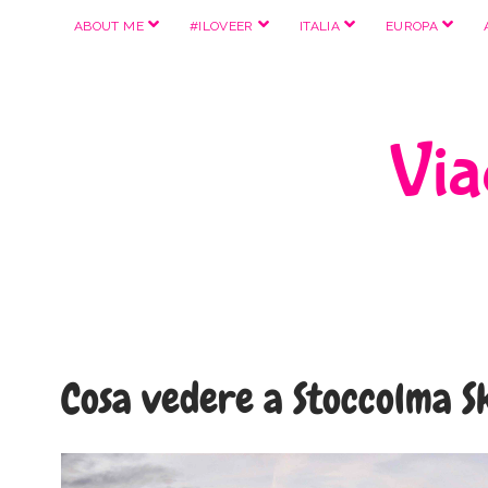
apri
apri
apri
apri
ABOUT ME
#ILOVEER
ITALIA
EUROPA
menu
menu
menu
menu
Viag
Cosa vedere a Stoccolma 