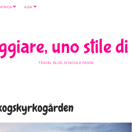
apri
apri
AFRICA
ASIA
menu
menu
giare, uno stile di
TRAVEL BLOG DI NICOLE PASINI
Skogskyrkogården