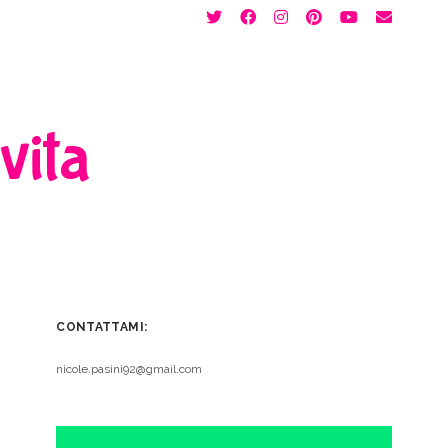
twitter
facebook
instagram
pinterest
youtube
email
 vita
CONTATTAMI:
nicole.pasini92@gmail.com