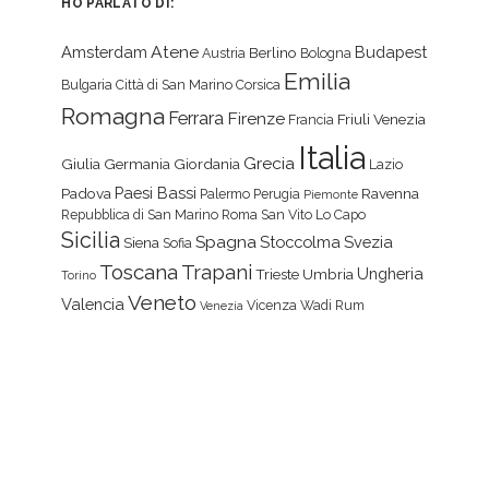
HO PARLATO DI:
Atene
Amsterdam
Budapest
Berlino
Austria
Bologna
Emilia
Bulgaria
Città di San Marino
Corsica
Romagna
Ferrara
Firenze
Friuli Venezia
Francia
Italia
Grecia
Giulia
Germania
Giordania
Lazio
Paesi Bassi
Padova
Ravenna
Palermo
Perugia
Piemonte
Repubblica di San Marino
Roma
San Vito Lo Capo
Sicilia
Spagna
Stoccolma
Svezia
Siena
Sofia
Toscana
Trapani
Ungheria
Trieste
Umbria
Torino
Veneto
Valencia
Vicenza
Wadi Rum
Venezia