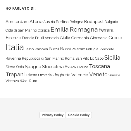
HO PARLATO DI:
Atene
Amsterdam
Budapest
Berlino
Austria
Bologna
Bulgaria
Emilia Romagna
Ferrara
Città di San Marino
Corsica
Firenze
Grecia
Friuli Venezia Giulia
Germania
Giordania
Francia
Italia
Paesi Bassi
Padova
Lazio
Palermo
Perugia
Piemonte
Sicilia
Ravenna
Repubblica di San Marino
Roma
San Vito Lo Capo
Toscana
Spagna
Stoccolma
Svezia
Siena
Sofia
Torino
Veneto
Trapani
Ungheria
Valencia
Trieste
Umbria
Venezia
Vicenza
Wadi Rum
Privacy Policy
Cookie Policy