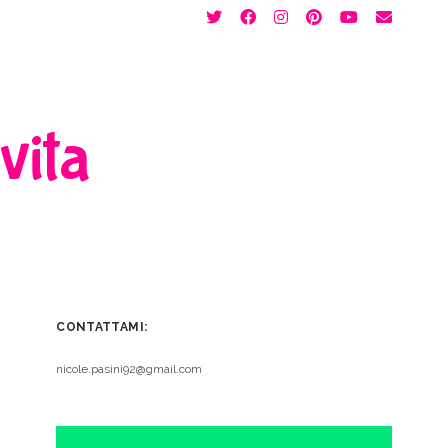
twitter
facebook
instagram
pinterest
youtube
email
 vita
CONTATTAMI:
nicole.pasini92@gmail.com