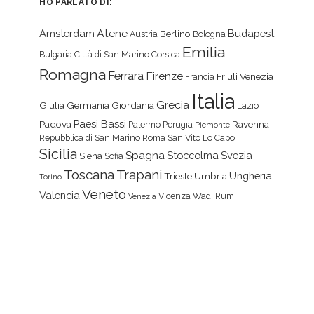
HO PARLATO DI:
Atene
Amsterdam
Budapest
Berlino
Austria
Bologna
Emilia
Bulgaria
Città di San Marino
Corsica
Romagna
Ferrara
Firenze
Friuli Venezia
Francia
Italia
Grecia
Giulia
Germania
Giordania
Lazio
Paesi Bassi
Padova
Ravenna
Palermo
Perugia
Piemonte
Repubblica di San Marino
Roma
San Vito Lo Capo
Sicilia
Spagna
Stoccolma
Svezia
Siena
Sofia
Toscana
Trapani
Ungheria
Trieste
Umbria
Torino
Veneto
Valencia
Vicenza
Wadi Rum
Venezia