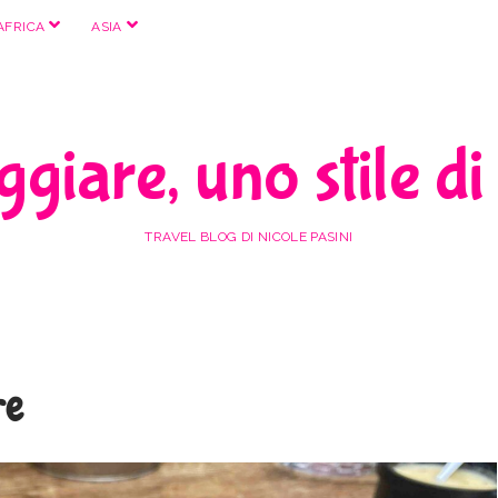
apri
apri
AFRICA
ASIA
menu
menu
giare, uno stile di
TRAVEL BLOG DI NICOLE PASINI
re