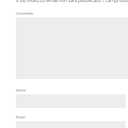
Il tuo indirizzo email non sarà pubblicato.
I campi obb
Commento
Nome*
Email*