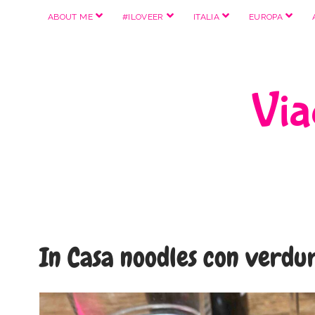
apri
apri
apri
apri
ABOUT ME
#ILOVEER
ITALIA
EUROPA
menu
menu
menu
menu
Viag
In Casa noodles con verdu