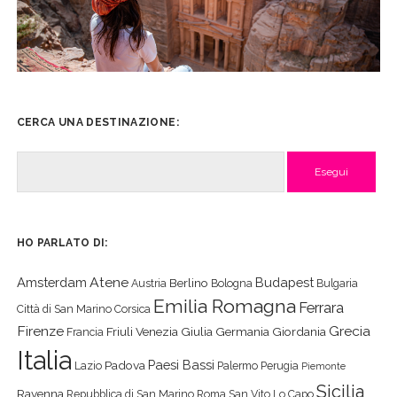
CERCA UNA DESTINAZIONE:
Cerca
HO PARLATO DI:
Atene
Amsterdam
Budapest
Berlino
Austria
Bologna
Bulgaria
Emilia Romagna
Ferrara
Città di San Marino
Corsica
Firenze
Grecia
Friuli Venezia Giulia
Germania
Giordania
Francia
Italia
Paesi Bassi
Padova
Lazio
Palermo
Perugia
Piemonte
Sicilia
Ravenna
Repubblica di San Marino
Roma
San Vito Lo Capo