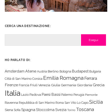
CERCA UNA DESTINAZIONE:
Cerca
HO PARLATO DI:
Atene
Amsterdam
Budapest
Berlino
Austria
Bologna
Bulgaria
Emilia Romagna
Ferrara
Città di San Marino
Corsica
Firenze
Grecia
Friuli Venezia Giulia
Germania
Giordania
Francia
Italia
Paesi Bassi
Padova
Lazio
Palermo
Perugia
Piemonte
Sicilia
Ravenna
Repubblica di San Marino
Roma
San Vito Lo Capo
Toscana
Spagna
Stoccolma
Svezia
Siena
Sofia
Torino