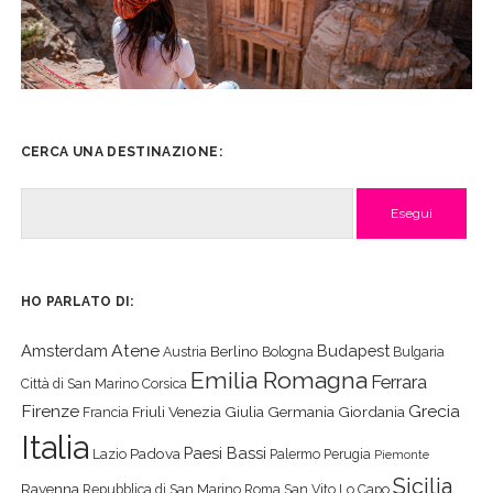
CERCA UNA DESTINAZIONE:
Cerca
HO PARLATO DI:
Atene
Amsterdam
Budapest
Berlino
Austria
Bologna
Bulgaria
Emilia Romagna
Ferrara
Città di San Marino
Corsica
Firenze
Grecia
Friuli Venezia Giulia
Germania
Giordania
Francia
Italia
Paesi Bassi
Padova
Lazio
Palermo
Perugia
Piemonte
Sicilia
Ravenna
Repubblica di San Marino
Roma
San Vito Lo Capo