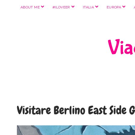
apri
apri
apri
apri
ABOUT ME
#ILOVEER
ITALIA
EUROPA
menu
menu
menu
menu
Viag
Visitare Berlino East Side 