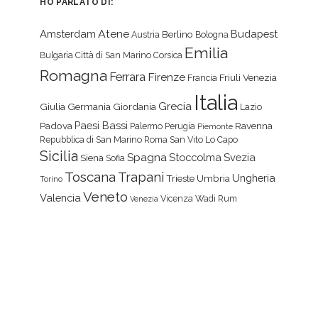
HO PARLATO DI:
Atene
Amsterdam
Budapest
Berlino
Austria
Bologna
Emilia
Bulgaria
Città di San Marino
Corsica
Romagna
Ferrara
Firenze
Friuli Venezia
Francia
Italia
Grecia
Giulia
Germania
Giordania
Lazio
Paesi Bassi
Padova
Ravenna
Palermo
Perugia
Piemonte
Repubblica di San Marino
Roma
San Vito Lo Capo
Sicilia
Spagna
Stoccolma
Svezia
Siena
Sofia
Toscana
Trapani
Ungheria
Trieste
Umbria
Torino
Veneto
Valencia
Vicenza
Wadi Rum
Venezia