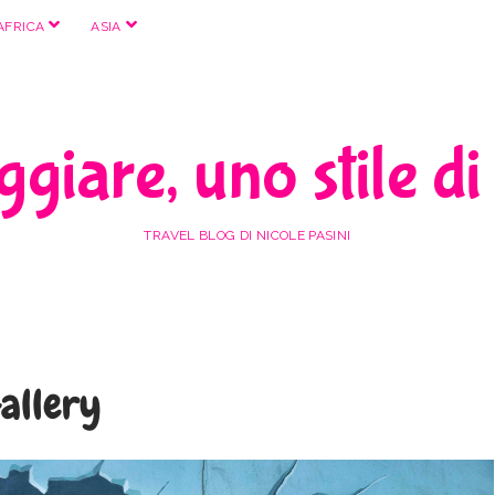
apri
apri
AFRICA
ASIA
menu
menu
giare, uno stile di
TRAVEL BLOG DI NICOLE PASINI
Gallery