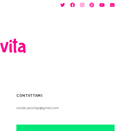
twitter
facebook
instagram
pinterest
youtube
email
 vita
CONTATTAMI:
nicole.pasini92@gmail.com