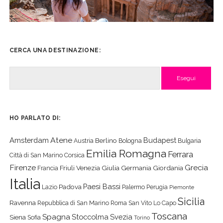
CERCA UNA DESTINAZIONE:
Cerca
HO PARLATO DI:
Atene
Amsterdam
Budapest
Berlino
Austria
Bologna
Bulgaria
Emilia Romagna
Ferrara
Città di San Marino
Corsica
Firenze
Grecia
Friuli Venezia Giulia
Germania
Giordania
Francia
Italia
Paesi Bassi
Padova
Lazio
Palermo
Perugia
Piemonte
Sicilia
Ravenna
Repubblica di San Marino
Roma
San Vito Lo Capo
Toscana
Spagna
Stoccolma
Svezia
Siena
Sofia
Torino