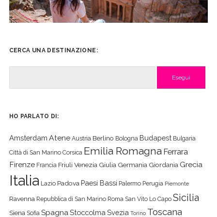
CERCA UNA DESTINAZIONE:
Cerca
HO PARLATO DI:
Atene
Amsterdam
Budapest
Berlino
Austria
Bologna
Bulgaria
Emilia Romagna
Ferrara
Città di San Marino
Corsica
Firenze
Grecia
Friuli Venezia Giulia
Germania
Giordania
Francia
Italia
Paesi Bassi
Padova
Lazio
Palermo
Perugia
Piemonte
Sicilia
Ravenna
Repubblica di San Marino
Roma
San Vito Lo Capo
Toscana
Spagna
Stoccolma
Svezia
Siena
Sofia
Torino