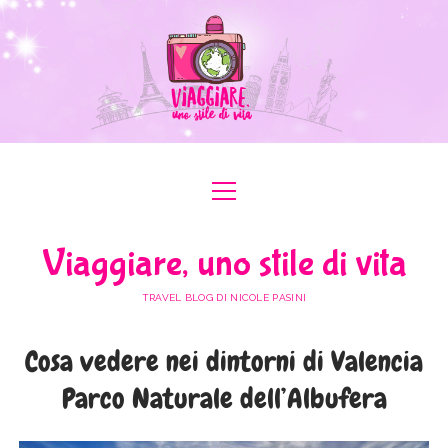
apri
apri
ABOUT ME
menu
menu
COLLABORAZIONI
apri
#ILOVEER
Viaggiare, uno stile di vita
menu
MEDIA KIT
BOLOGNA
apri
ITALIA
menu
TRAVEL BLOG DI NICOLE PASINI
FERRARA
FRIULI VENEZIA GIULIA
apri
EUROPA
menu
FORLÌ-CESENA
Cosa vedere nei dintorni di Valencia
LAZIO
AUSTRIA
apri
AFRICA
menu
MODENA
Parco Naturale dell’Albufera
LOMBARDIA
BULGARIA
EGITTO
apri
ASIA
menu
RAVENNA
PIEMONTE
FRANCIA
GIORDANIA