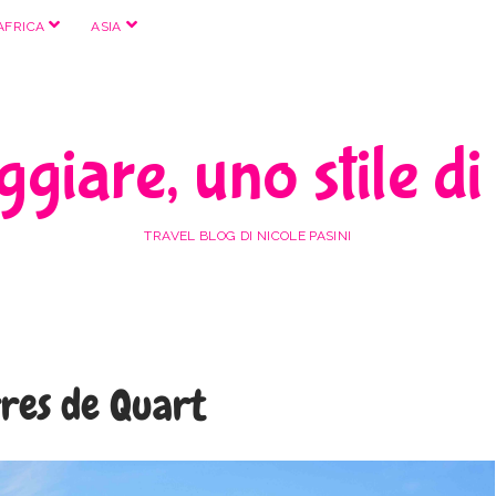
apri
apri
AFRICA
ASIA
menu
menu
giare, uno stile di
TRAVEL BLOG DI NICOLE PASINI
rres de Quart