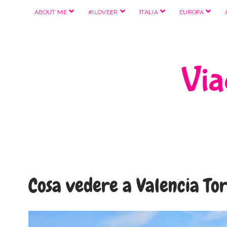
apri
apri
apri
apri
ABOUT ME
#ILOVEER
ITALIA
EUROPA
menu
menu
menu
menu
Viag
Cosa vedere a Valencia To