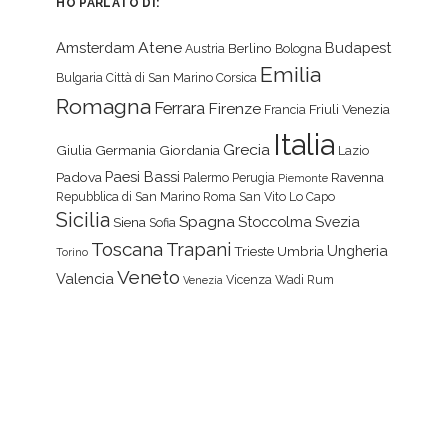
HO PARLATO DI:
Atene
Amsterdam
Budapest
Berlino
Austria
Bologna
Emilia
Bulgaria
Città di San Marino
Corsica
Romagna
Ferrara
Firenze
Friuli Venezia
Francia
Italia
Grecia
Giulia
Germania
Giordania
Lazio
Paesi Bassi
Padova
Ravenna
Palermo
Perugia
Piemonte
Repubblica di San Marino
Roma
San Vito Lo Capo
Sicilia
Spagna
Stoccolma
Svezia
Siena
Sofia
Toscana
Trapani
Ungheria
Trieste
Umbria
Torino
Veneto
Valencia
Vicenza
Wadi Rum
Venezia