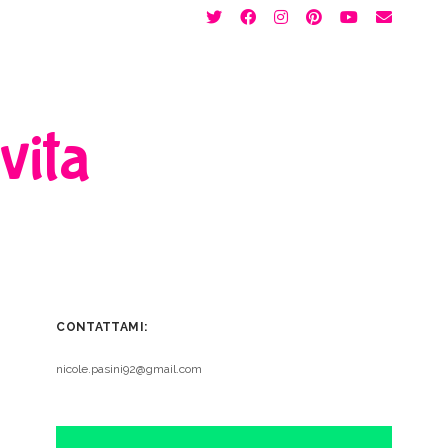
twitter
facebook
instagram
pinterest
youtube
email
 vita
CONTATTAMI:
nicole.pasini92@gmail.com