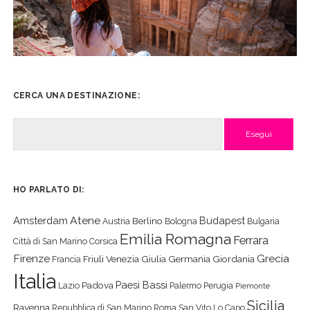
CERCA UNA DESTINAZIONE:
Cerca
HO PARLATO DI:
Atene
Amsterdam
Budapest
Berlino
Austria
Bologna
Bulgaria
Emilia Romagna
Ferrara
Città di San Marino
Corsica
Firenze
Grecia
Friuli Venezia Giulia
Germania
Giordania
Francia
Italia
Paesi Bassi
Padova
Lazio
Palermo
Perugia
Piemonte
Sicilia
Ravenna
Repubblica di San Marino
Roma
San Vito Lo Capo