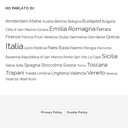
HO PARLATO DI:
Atene
Amsterdam
Budapest
Berlino
Austria
Bologna
Bulgaria
Emilia Romagna
Ferrara
Città di San Marino
Corsica
Firenze
Grecia
Friuli Venezia Giulia
Germania
Giordania
Francia
Italia
Paesi Bassi
Padova
Lazio
Palermo
Perugia
Piemonte
Sicilia
Ravenna
Repubblica di San Marino
Roma
San Vito Lo Capo
Toscana
Spagna
Stoccolma
Svezia
Siena
Sofia
Torino
Veneto
Trapani
Ungheria
Valencia
Trieste
Umbria
Venezia
Vicenza
Wadi Rum
Privacy Policy
Cookie Policy