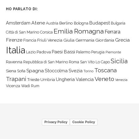
HO PARLATO DI:
Atene
Amsterdam
Budapest
Berlino
Austria
Bologna
Bulgaria
Emilia Romagna
Ferrara
Città di San Marino
Corsica
Firenze
Grecia
Friuli Venezia Giulia
Germania
Giordania
Francia
Italia
Paesi Bassi
Padova
Lazio
Palermo
Perugia
Piemonte
Sicilia
Ravenna
Repubblica di San Marino
Roma
San Vito Lo Capo
Toscana
Spagna
Stoccolma
Svezia
Siena
Sofia
Torino
Veneto
Trapani
Ungheria
Valencia
Trieste
Umbria
Venezia
Vicenza
Wadi Rum
Privacy Policy
Cookie Policy