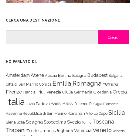
CERCA UNA DESTINAZIONE:
Cerca
HO PARLATO DI:
Atene
Amsterdam
Budapest
Berlino
Austria
Bologna
Bulgaria
Emilia Romagna
Ferrara
Città di San Marino
Corsica
Firenze
Grecia
Friuli Venezia Giulia
Germania
Giordania
Francia
Italia
Paesi Bassi
Padova
Lazio
Palermo
Perugia
Piemonte
Sicilia
Ravenna
Repubblica di San Marino
Roma
San Vito Lo Capo
Toscana
Spagna
Stoccolma
Svezia
Siena
Sofia
Torino
Veneto
Trapani
Ungheria
Valencia
Trieste
Umbria
Venezia