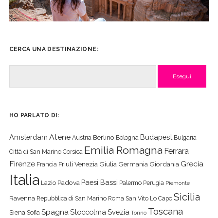
CERCA UNA DESTINAZIONE:
Cerca
HO PARLATO DI:
Atene
Amsterdam
Budapest
Berlino
Austria
Bologna
Bulgaria
Emilia Romagna
Ferrara
Città di San Marino
Corsica
Firenze
Grecia
Friuli Venezia Giulia
Germania
Giordania
Francia
Italia
Paesi Bassi
Padova
Lazio
Palermo
Perugia
Piemonte
Sicilia
Ravenna
Repubblica di San Marino
Roma
San Vito Lo Capo
Toscana
Spagna
Stoccolma
Svezia
Siena
Sofia
Torino