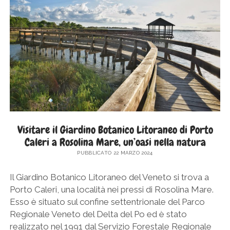
SICILIA
twitter
facebook
instagram
pinterest
youtube
email
GERMANIA
TOSCANA
GRECIA
UMBRIA
PAESI BASSI
VENETO
REPUBBLICA DI SAN MARINO
SLOVACCHIA
SPAGNA
SVEZIA
Visitare il Giardino Botanico Litoraneo di Porto
Caleri a Rosolina Mare, un’oasi nella natura
UNGHERIA
PUBBLICATO 22 MARZO 2024
Il Giardino Botanico Litoraneo del Veneto si trova a
Porto Caleri, una località nei pressi di Rosolina Mare.
Esso è situato sul confine settentrionale del Parco
Regionale Veneto del Delta del Po ed è stato
realizzato nel 1991 dal Servizio Forestale Regionale