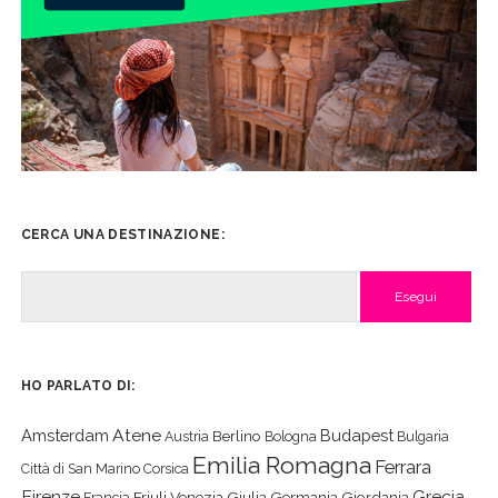
CERCA UNA DESTINAZIONE:
Cerca
HO PARLATO DI:
Atene
Amsterdam
Budapest
Berlino
Austria
Bologna
Bulgaria
Emilia Romagna
Ferrara
Città di San Marino
Corsica
Firenze
Grecia
Friuli Venezia Giulia
Germania
Giordania
Francia