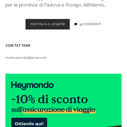
per le province di Padova e Rovigo. All’interno…
VISITARE
CONTINUA A LEGGERE
45 COMMENTI
IL
GIARDINO
BOTANICO
CONTATTAMI:
LITORANEO
DI
PORTO
nicole.pasini92@gmail.com
CALERI
A
ROSOLINA
MARE,
UN’OASI
NELLA
NATURA