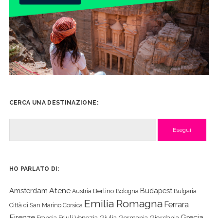
CERCA UNA DESTINAZIONE:
Cerca
HO PARLATO DI:
Atene
Amsterdam
Budapest
Berlino
Austria
Bologna
Bulgaria
Emilia Romagna
Ferrara
Città di San Marino
Corsica
Firenze
Grecia
Friuli Venezia Giulia
Germania
Giordania
Francia