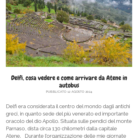
SICILIA
twitter
facebook
instagram
pinterest
youtube
email
GERMANIA
TOSCANA
GRECIA
UMBRIA
PAESI BASSI
VENETO
REPUBBLICA DI SAN MARINO
SLOVACCHIA
SPAGNA
SVEZIA
Delfi, cosa vedere e come arrivare da Atene in
autobus
UNGHERIA
PUBBLICATO 12 AGOSTO 2024
Delfi era considerata il centro del mondo dagli antichi
greci, in quanto sede del più venerato ed importante
oracolo del dio Apollo. Situata sulle pendici del monte
Parnaso, dista circa 130 chilometri dalla capitale
Atene. Durante l’organizzazione delle mie giornate