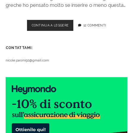
greche ho pensato molto se inserire o meno questa…
DELFI,
CONTINUA A LEGGERE
12 COMMENTI
COSA
VEDERE
E
CONTATTAMI:
COME
ARRIVARE
DA
nicole.pasini92@gmail.com
ATENE
IN
AUTOBUS