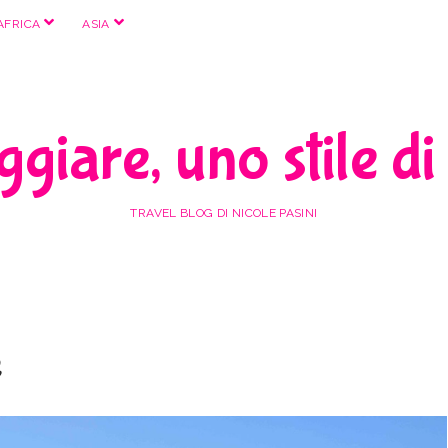
apri
apri
AFRICA
ASIA
menu
menu
giare, uno stile di
TRAVEL BLOG DI NICOLE PASINI
e