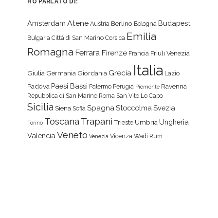
HO PARLATO DI:
Atene
Amsterdam
Budapest
Berlino
Austria
Bologna
Emilia
Bulgaria
Città di San Marino
Corsica
Romagna
Ferrara
Firenze
Friuli Venezia
Francia
Italia
Grecia
Giulia
Germania
Giordania
Lazio
Paesi Bassi
Padova
Ravenna
Palermo
Perugia
Piemonte
Repubblica di San Marino
Roma
San Vito Lo Capo
Sicilia
Spagna
Stoccolma
Svezia
Siena
Sofia
Toscana
Trapani
Ungheria
Trieste
Umbria
Torino
Veneto
Valencia
Vicenza
Wadi Rum
Venezia