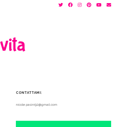
twitter
facebook
instagram
pinterest
youtube
email
 vita
CONTATTAMI:
nicole.pasini92@gmail.com