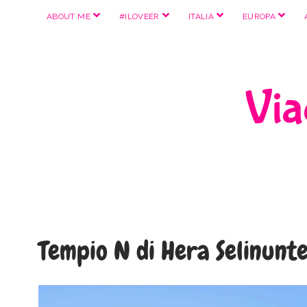
apri
apri
apri
apri
ABOUT ME
#ILOVEER
ITALIA
EUROPA
menu
menu
menu
menu
Viag
Tempio N di Hera Selinunt