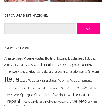
CERCA UNA DESTINAZIONE:
Cerca
HO PARLATO DI:
Atene
Amsterdam
Budapest
Berlino
Austria
Bologna
Bulgaria
Emilia Romagna
Ferrara
Città di San Marino
Corsica
Firenze
Grecia
Friuli Venezia Giulia
Germania
Giordania
Francia
Italia
Paesi Bassi
Padova
Lazio
Palermo
Perugia
Piemonte
Sicilia
Ravenna
Repubblica di San Marino
Roma
San Vito Lo Capo
Toscana
Spagna
Stoccolma
Svezia
Siena
Sofia
Torino
Veneto
Trapani
Ungheria
Valencia
Trieste
Umbria
Venezia