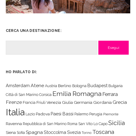
CERCA UNA DESTINAZIONE:
Cerca
HO PARLATO DI:
Atene
Amsterdam
Budapest
Berlino
Austria
Bologna
Bulgaria
Emilia Romagna
Ferrara
Città di San Marino
Corsica
Firenze
Grecia
Friuli Venezia Giulia
Germania
Giordania
Francia
Italia
Paesi Bassi
Padova
Lazio
Palermo
Perugia
Piemonte
Sicilia
Ravenna
Repubblica di San Marino
Roma
San Vito Lo Capo
Toscana
Spagna
Stoccolma
Svezia
Siena
Sofia
Torino