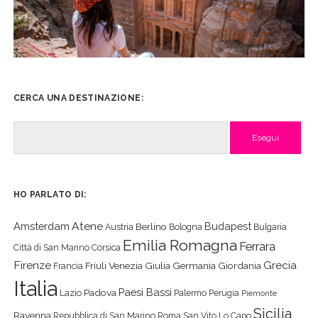
CERCA UNA DESTINAZIONE:
Cerca
HO PARLATO DI:
Atene
Amsterdam
Budapest
Berlino
Austria
Bologna
Bulgaria
Emilia Romagna
Ferrara
Città di San Marino
Corsica
Firenze
Grecia
Friuli Venezia Giulia
Germania
Giordania
Francia
Italia
Paesi Bassi
Padova
Lazio
Palermo
Perugia
Piemonte
Sicilia
Ravenna
Repubblica di San Marino
Roma
San Vito Lo Capo