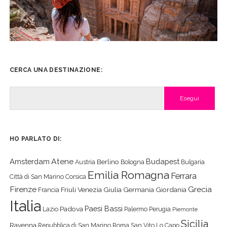
CERCA UNA DESTINAZIONE:
Cerca
HO PARLATO DI:
Atene
Amsterdam
Budapest
Berlino
Austria
Bologna
Bulgaria
Emilia Romagna
Ferrara
Città di San Marino
Corsica
Firenze
Grecia
Friuli Venezia Giulia
Germania
Giordania
Francia
Italia
Paesi Bassi
Padova
Lazio
Palermo
Perugia
Piemonte
Sicilia
Ravenna
Repubblica di San Marino
Roma
San Vito Lo Capo