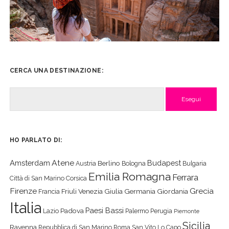
CERCA UNA DESTINAZIONE:
Cerca
HO PARLATO DI:
Atene
Amsterdam
Budapest
Berlino
Austria
Bologna
Bulgaria
Emilia Romagna
Ferrara
Città di San Marino
Corsica
Firenze
Grecia
Friuli Venezia Giulia
Germania
Giordania
Francia
Italia
Paesi Bassi
Padova
Lazio
Palermo
Perugia
Piemonte
Sicilia
Ravenna
Repubblica di San Marino
Roma
San Vito Lo Capo