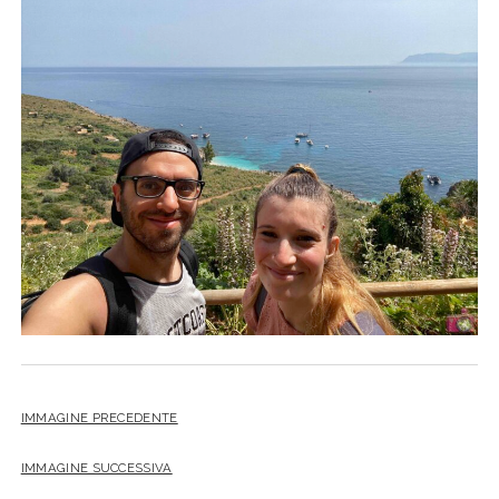
SICILIA
twitter
facebook
instagram
pinterest
youtube
email
GERMANIA
TOSCANA
GRECIA
UMBRIA
PAESI BASSI
VENETO
REPUBBLICA DI SAN MARINO
SLOVACCHIA
SPAGNA
SVEZIA
UNGHERIA
IMMAGINE PRECEDENTE
IMMAGINE SUCCESSIVA