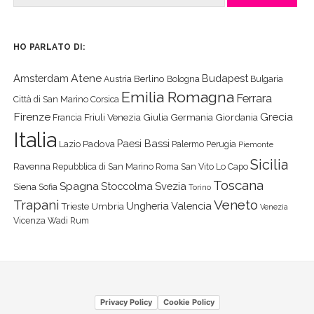
HO PARLATO DI:
Atene
Amsterdam
Budapest
Berlino
Austria
Bologna
Bulgaria
Emilia Romagna
Ferrara
Città di San Marino
Corsica
Firenze
Grecia
Friuli Venezia Giulia
Germania
Giordania
Francia
Italia
Paesi Bassi
Padova
Lazio
Palermo
Perugia
Piemonte
Sicilia
Ravenna
Repubblica di San Marino
Roma
San Vito Lo Capo
Toscana
Spagna
Stoccolma
Svezia
Siena
Sofia
Torino
Veneto
Trapani
Ungheria
Valencia
Trieste
Umbria
Venezia
Vicenza
Wadi Rum
Privacy Policy
Cookie Policy