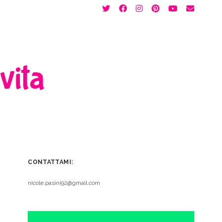
twitter
facebook
instagram
pinterest
youtube
email
 vita
CONTATTAMI:
nicole.pasini92@gmail.com