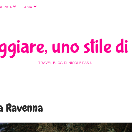
apri
apri
AFRICA
ASIA
menu
menu
giare, uno stile di
TRAVEL BLOG DI NICOLE PASINI
ra Ravenna