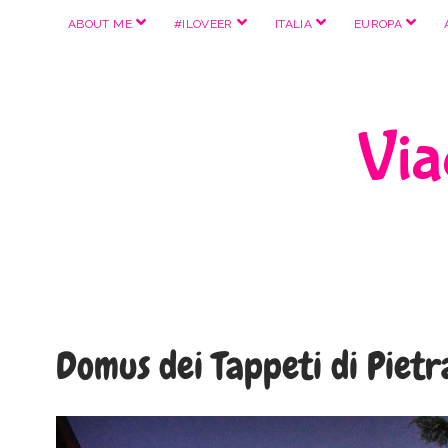
apri
apri
apri
apri
ABOUT ME
#ILOVEER
ITALIA
EUROPA
menu
menu
menu
menu
Viag
Domus dei Tappeti di Piet