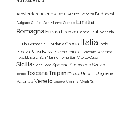
HO PARLATO DI:
Atene
Amsterdam
Budapest
Berlino
Austria
Bologna
Emilia
Bulgaria
Città di San Marino
Corsica
Romagna
Ferrara
Firenze
Friuli Venezia
Francia
Italia
Grecia
Giulia
Germania
Giordania
Lazio
Paesi Bassi
Padova
Ravenna
Palermo
Perugia
Piemonte
Repubblica di San Marino
Roma
San Vito Lo Capo
Sicilia
Spagna
Stoccolma
Svezia
Siena
Sofia
Toscana
Trapani
Ungheria
Trieste
Umbria
Torino
Veneto
Valencia
Vicenza
Wadi Rum
Venezia