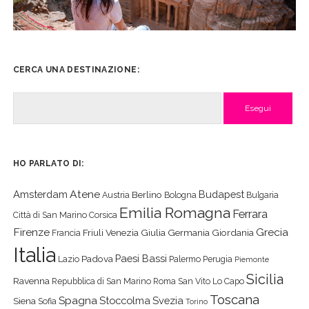
CERCA UNA DESTINAZIONE:
Cerca
HO PARLATO DI:
Atene
Amsterdam
Budapest
Berlino
Austria
Bologna
Bulgaria
Emilia Romagna
Ferrara
Città di San Marino
Corsica
Firenze
Grecia
Friuli Venezia Giulia
Germania
Giordania
Francia
Italia
Paesi Bassi
Padova
Lazio
Palermo
Perugia
Piemonte
Sicilia
Ravenna
Repubblica di San Marino
Roma
San Vito Lo Capo
Toscana
Spagna
Stoccolma
Svezia
Siena
Sofia
Torino