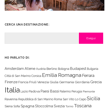
CERCA UNA DESTINAZIONE:
Cerca
HO PARLATO DI:
Atene
Amsterdam
Budapest
Berlino
Austria
Bologna
Bulgaria
Emilia Romagna
Ferrara
Città di San Marino
Corsica
Firenze
Grecia
Friuli Venezia Giulia
Germania
Giordania
Francia
Italia
Paesi Bassi
Padova
Lazio
Palermo
Perugia
Piemonte
Sicilia
Ravenna
Repubblica di San Marino
Roma
San Vito Lo Capo
Toscana
Spagna
Stoccolma
Svezia
Siena
Sofia
Torino