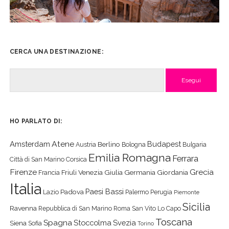
CERCA UNA DESTINAZIONE:
Cerca
HO PARLATO DI:
Atene
Amsterdam
Budapest
Berlino
Austria
Bologna
Bulgaria
Emilia Romagna
Ferrara
Città di San Marino
Corsica
Firenze
Grecia
Friuli Venezia Giulia
Germania
Giordania
Francia
Italia
Paesi Bassi
Padova
Lazio
Palermo
Perugia
Piemonte
Sicilia
Ravenna
Repubblica di San Marino
Roma
San Vito Lo Capo
Toscana
Spagna
Stoccolma
Svezia
Siena
Sofia
Torino