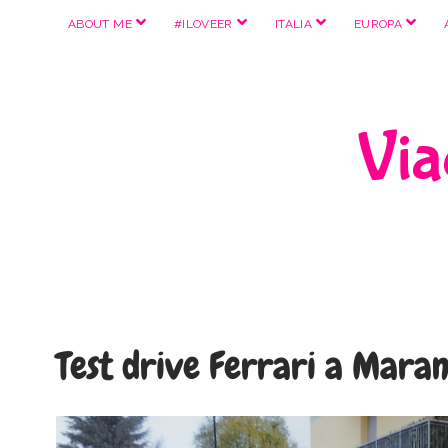
apri
apri
apri
apri
ABOUT ME
#ILOVEER
ITALIA
EUROPA
menu
menu
menu
menu
Viag
Test drive Ferrari a Maran