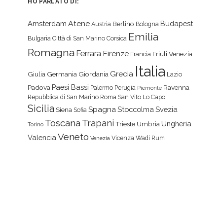
HO PARLATO DI:
Atene
Amsterdam
Budapest
Berlino
Austria
Bologna
Emilia
Bulgaria
Città di San Marino
Corsica
Romagna
Ferrara
Firenze
Friuli Venezia
Francia
Italia
Grecia
Giulia
Germania
Giordania
Lazio
Paesi Bassi
Padova
Ravenna
Palermo
Perugia
Piemonte
Repubblica di San Marino
Roma
San Vito Lo Capo
Sicilia
Spagna
Stoccolma
Svezia
Siena
Sofia
Toscana
Trapani
Ungheria
Trieste
Umbria
Torino
Veneto
Valencia
Vicenza
Wadi Rum
Venezia