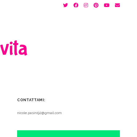
twitter
facebook
instagram
pinterest
youtube
email
 vita
CONTATTAMI:
nicole.pasini92@gmail.com