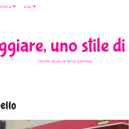
apri
apri
AFRICA
ASIA
menu
menu
giare, uno stile di
TRAVEL BLOG DI NICOLE PASINI
ello