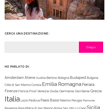
CERCA UNA DESTINAZIONE:
Cerca
HO PARLATO DI:
Atene
Amsterdam
Budapest
Berlino
Austria
Bologna
Bulgaria
Emilia Romagna
Ferrara
Città di San Marino
Corsica
Firenze
Grecia
Friuli Venezia Giulia
Germania
Giordania
Francia
Italia
Paesi Bassi
Padova
Lazio
Palermo
Perugia
Piemonte
Sicilia
Ravenna
Repubblica di San Marino
Roma
San Vito Lo Capo