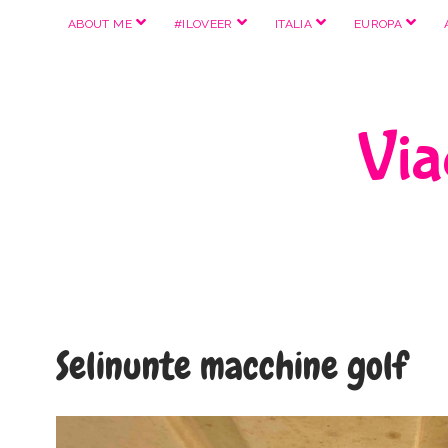
apri
apri
apri
apri
ABOUT ME
#ILOVEER
ITALIA
EUROPA
menu
menu
menu
menu
Viag
Selinunte macchine golf