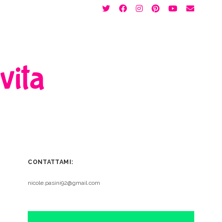
twitter
facebook
instagram
pinterest
youtube
email
 vita
CONTATTAMI:
nicole.pasini92@gmail.com