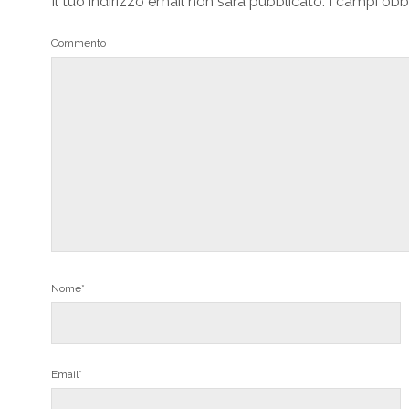
Il tuo indirizzo email non sarà pubblicato.
I campi obb
Commento
Nome*
Email*