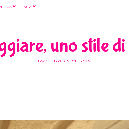
apri
apri
AFRICA
ASIA
menu
menu
giare, uno stile di
TRAVEL BLOG DI NICOLE PASINI