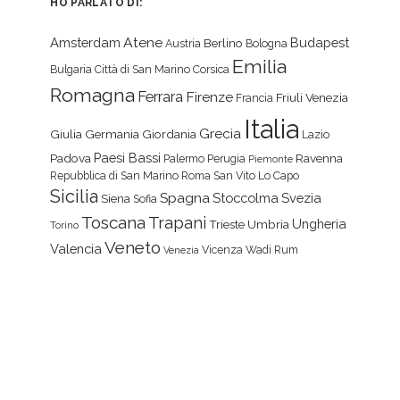
HO PARLATO DI:
Atene
Amsterdam
Budapest
Berlino
Austria
Bologna
Emilia
Bulgaria
Città di San Marino
Corsica
Romagna
Ferrara
Firenze
Friuli Venezia
Francia
Italia
Grecia
Giulia
Germania
Giordania
Lazio
Paesi Bassi
Padova
Ravenna
Palermo
Perugia
Piemonte
Repubblica di San Marino
Roma
San Vito Lo Capo
Sicilia
Spagna
Stoccolma
Svezia
Siena
Sofia
Toscana
Trapani
Ungheria
Trieste
Umbria
Torino
Veneto
Valencia
Vicenza
Wadi Rum
Venezia