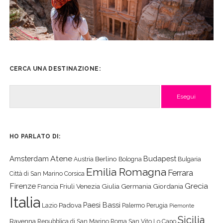
CERCA UNA DESTINAZIONE:
Cerca
HO PARLATO DI:
Atene
Amsterdam
Budapest
Berlino
Austria
Bologna
Bulgaria
Emilia Romagna
Ferrara
Città di San Marino
Corsica
Firenze
Grecia
Friuli Venezia Giulia
Germania
Giordania
Francia
Italia
Paesi Bassi
Padova
Lazio
Palermo
Perugia
Piemonte
Sicilia
Ravenna
Repubblica di San Marino
Roma
San Vito Lo Capo