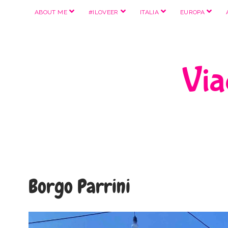
apri
apri
apri
apri
ABOUT ME
#ILOVEER
ITALIA
EUROPA
menu
menu
menu
menu
Viag
Borgo Parrini