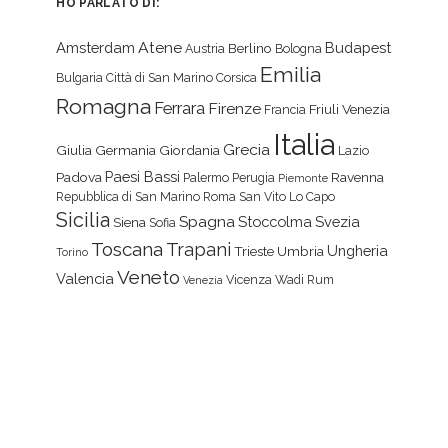
HO PARLATO DI:
Atene
Amsterdam
Budapest
Berlino
Austria
Bologna
Emilia
Bulgaria
Città di San Marino
Corsica
Romagna
Ferrara
Firenze
Friuli Venezia
Francia
Italia
Grecia
Giulia
Germania
Giordania
Lazio
Paesi Bassi
Padova
Ravenna
Palermo
Perugia
Piemonte
Repubblica di San Marino
Roma
San Vito Lo Capo
Sicilia
Spagna
Stoccolma
Svezia
Siena
Sofia
Toscana
Trapani
Ungheria
Trieste
Umbria
Torino
Veneto
Valencia
Vicenza
Wadi Rum
Venezia