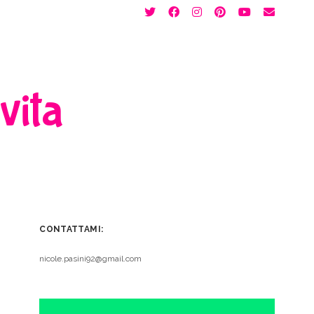
twitter
facebook
instagram
pinterest
youtube
email
 vita
CONTATTAMI:
nicole.pasini92@gmail.com