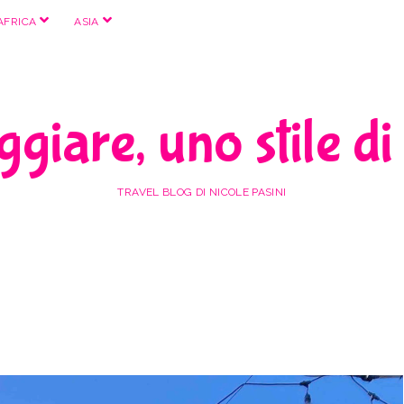
apri
apri
AFRICA
ASIA
menu
menu
giare, uno stile di
TRAVEL BLOG DI NICOLE PASINI