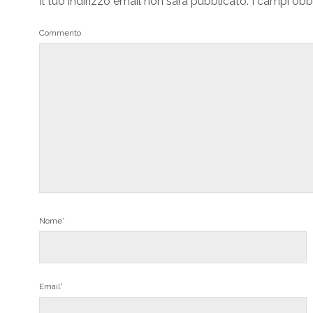
Il tuo indirizzo email non sarà pubblicato.
I campi obb
Commento
Nome*
Email*