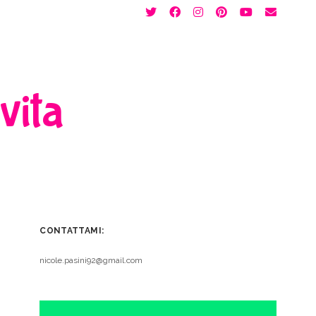
twitter
facebook
instagram
pinterest
youtube
email
 vita
CONTATTAMI:
nicole.pasini92@gmail.com