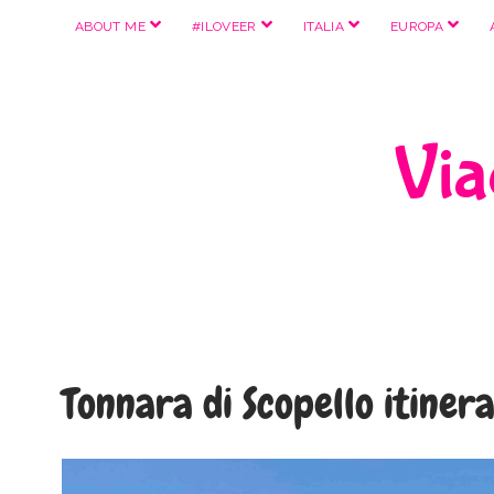
apri
apri
apri
apri
ABOUT ME
#ILOVEER
ITALIA
EUROPA
menu
menu
menu
menu
Viag
Tonnara di Scopello itinera