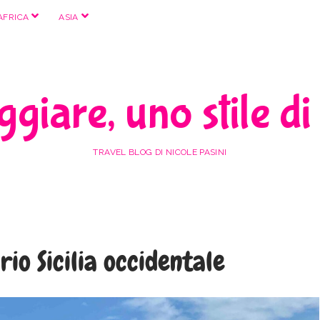
apri
apri
AFRICA
ASIA
menu
menu
giare, uno stile di
TRAVEL BLOG DI NICOLE PASINI
rio Sicilia occidentale