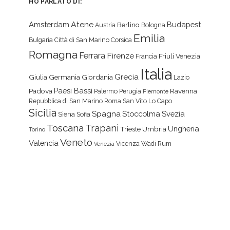
HO PARLATO DI:
Atene
Amsterdam
Budapest
Berlino
Austria
Bologna
Emilia
Bulgaria
Città di San Marino
Corsica
Romagna
Ferrara
Firenze
Friuli Venezia
Francia
Italia
Grecia
Giulia
Germania
Giordania
Lazio
Paesi Bassi
Padova
Ravenna
Palermo
Perugia
Piemonte
Repubblica di San Marino
Roma
San Vito Lo Capo
Sicilia
Spagna
Stoccolma
Svezia
Siena
Sofia
Toscana
Trapani
Ungheria
Trieste
Umbria
Torino
Veneto
Valencia
Vicenza
Wadi Rum
Venezia