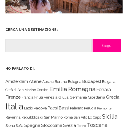
CERCA UNA DESTINAZIONE:
Cerca
HO PARLATO DI:
Atene
Amsterdam
Budapest
Berlino
Austria
Bologna
Bulgaria
Emilia Romagna
Ferrara
Città di San Marino
Corsica
Firenze
Grecia
Friuli Venezia Giulia
Germania
Giordania
Francia
Italia
Paesi Bassi
Padova
Lazio
Palermo
Perugia
Piemonte
Sicilia
Ravenna
Repubblica di San Marino
Roma
San Vito Lo Capo
Toscana
Spagna
Stoccolma
Svezia
Siena
Sofia
Torino