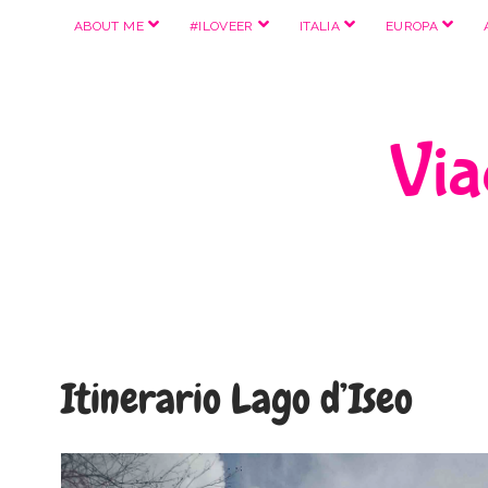
apri
apri
apri
apri
ABOUT ME
#ILOVEER
ITALIA
EUROPA
menu
menu
menu
menu
Viag
Itinerario Lago d’Iseo