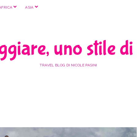
apri
apri
AFRICA
ASIA
menu
menu
giare, uno stile di
TRAVEL BLOG DI NICOLE PASINI