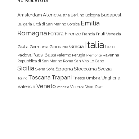
HO PARLATO DI:
Atene
Amsterdam
Budapest
Berlino
Austria
Bologna
Emilia
Bulgaria
Città di San Marino
Corsica
Romagna
Ferrara
Firenze
Friuli Venezia
Francia
Italia
Grecia
Giulia
Germania
Giordania
Lazio
Paesi Bassi
Padova
Ravenna
Palermo
Perugia
Piemonte
Repubblica di San Marino
Roma
San Vito Lo Capo
Sicilia
Spagna
Stoccolma
Svezia
Siena
Sofia
Toscana
Trapani
Ungheria
Trieste
Umbria
Torino
Veneto
Valencia
Vicenza
Wadi Rum
Venezia