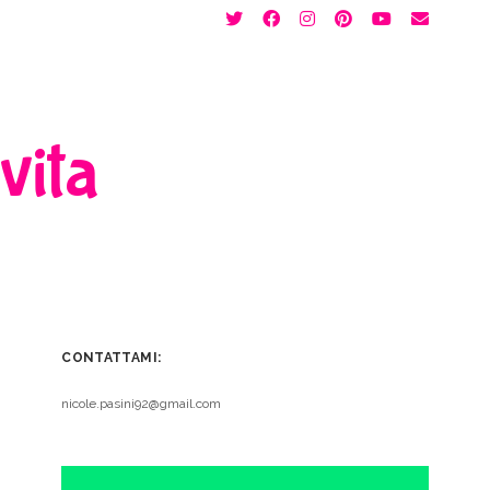
twitter
facebook
instagram
pinterest
youtube
email
 vita
CONTATTAMI:
nicole.pasini92@gmail.com