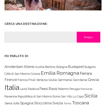
CERCA UNA DESTINAZIONE:
Cerca
HO PARLATO DI:
Atene
Amsterdam
Budapest
Berlino
Austria
Bologna
Bulgaria
Emilia Romagna
Ferrara
Città di San Marino
Corsica
Firenze
Grecia
Friuli Venezia Giulia
Germania
Giordania
Francia
Italia
Paesi Bassi
Padova
Lazio
Palermo
Perugia
Piemonte
Sicilia
Ravenna
Repubblica di San Marino
Roma
San Vito Lo Capo
Toscana
Spagna
Stoccolma
Svezia
Siena
Sofia
Torino