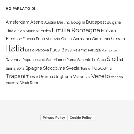
HO PARLATO DI:
Atene
Amsterdam
Budapest
Berlino
Austria
Bologna
Bulgaria
Emilia Romagna
Ferrara
Città di San Marino
Corsica
Firenze
Grecia
Friuli Venezia Giulia
Germania
Giordania
Francia
Italia
Paesi Bassi
Padova
Lazio
Palermo
Perugia
Piemonte
Sicilia
Ravenna
Repubblica di San Marino
Roma
San Vito Lo Capo
Toscana
Spagna
Stoccolma
Svezia
Siena
Sofia
Torino
Veneto
Trapani
Ungheria
Valencia
Trieste
Umbria
Venezia
Vicenza
Wadi Rum
Privacy Policy
Cookie Policy