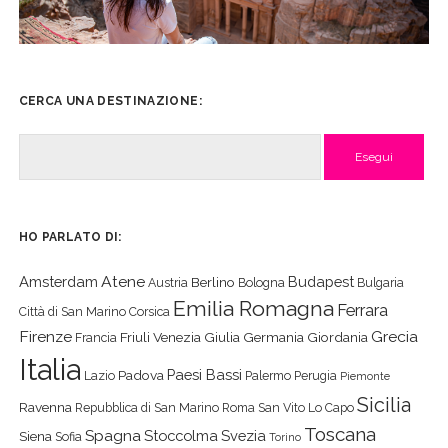
CERCA UNA DESTINAZIONE:
Cerca
HO PARLATO DI:
Atene
Amsterdam
Budapest
Berlino
Austria
Bologna
Bulgaria
Emilia Romagna
Ferrara
Città di San Marino
Corsica
Firenze
Grecia
Friuli Venezia Giulia
Germania
Giordania
Francia
Italia
Paesi Bassi
Padova
Lazio
Palermo
Perugia
Piemonte
Sicilia
Ravenna
Repubblica di San Marino
Roma
San Vito Lo Capo
Toscana
Spagna
Stoccolma
Svezia
Siena
Sofia
Torino